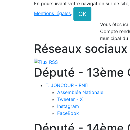
En poursuivant votre navigation sur ce site
OK
Mentions légales
.
Vous êtes ici
Compte rendu
municipal du 
Réseaux sociaux
Député - 13ème C
T. JONCOUR - RN

Assemblée Nationale
Tweeter - X
Instagram
FaceBook
Député - 14ème C