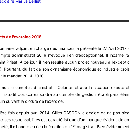
colaire Marius Berliet
ats de l'exercice 2016.
naire, adjoint en charge des finances, a présenté le 27 Avril 2017 
ompte administratif 2016 n’évoque rien d’exceptionnel. Il incarne l
Saint Priest. A ce jour, il n’en résulte aucun projet nouveau à l’exc
é). Pourtant, du fait de son dynamisme économique et industriel croi
sur le mandat 2014-2020.
non le compte administratif. Celui-ci retrace la situation exacte et
inistratif doit correspondre au compte de gestion, établi parallèleme
in suivant la clôture de l’exercice.
ère fois depuis avril 2014, Gilles GASCON a décidé de ne pas siég
donc ses responsabilités est caractéristique d’un manque évident de
er
té, il n’honore en rien la fonction du 1
magistrat. Bien évidemment l