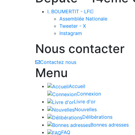
I. BOUMERTIT - LFI

Assemblée Nationale
Tweeter - X
Instagram
Nous contacter
Contactez nous
Menu
Accueil
Connexion
Livre d'or
Nouvelles
Délibérations
Bonnes adresses
FAQ