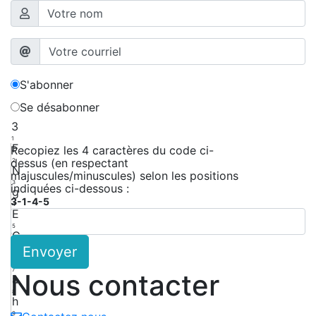
S'abonner
Se désabonner
3
1
F
Recopiez les 4 caractères du code ci-
dessus (en respectant
2
N
majuscules/minuscules) selon les positions
3
indiquées ci-dessous :
g
3-1-4-5
4
E
5
C
Envoyer
6
G
7
Nous contacter
a
8
h
9