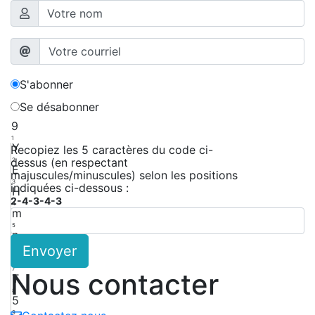
S'abonner
Se désabonner
9
1
Y
Recopiez les 5 caractères du code ci-
dessus (en respectant
2
E
majuscules/minuscules) selon les positions
3
indiquées ci-dessous :
H
2-4-3-4-3
4
m
5
n
Envoyer
6
X
7
Nous contacter
T
8
5
9