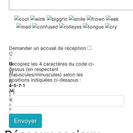
Demander un accusé de réception
C
1
g
Recopiez les 4 caractères du code ci-
dessus (en respectant
2
H
majuscules/minuscules) selon les
3
positions indiquées ci-dessous :
5
4-5-7-1
4
M
(*)
5
K
6
r
7
X
Envoyer
8