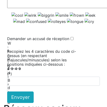
Demander un accusé de réception
W
1
t
Recopiez les 4 caractères du code ci-
dessus (en respectant
2
p
majuscules/minuscules) selon les
3
positions indiquées ci-dessous :
g
4-9-4-9
4
d
(*)
5
B
6
d
7
A
Envoyer
8
b
9