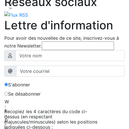
Réseaux sociaux
p
10
Lettre d'information
Pour avoir des nouvelles de ce site, inscrivez-vous à
notre Newsletter.
S'abonner
Se désabonner
W
1
t
Recopiez les 4 caractères du code ci-
dessus (en respectant
2
p
majuscules/minuscules) selon les positions
3
indiquées ci-dessous :
g