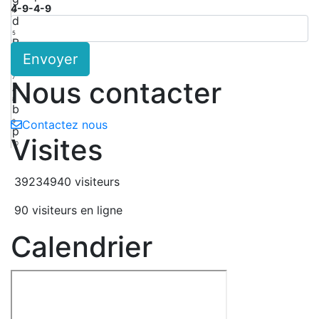
4-9-4-9
4
d
5
B
Envoyer
6
d
7
Nous contacter
A
8
b
9
Contactez nous
p
Visites
10
39234940 visiteurs
90 visiteurs en ligne
Calendrier