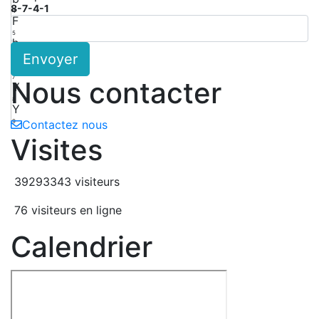
8-7-4-1
4
F
5
h
Envoyer
6
F
7
Nous contacter
Y
8
Y
9
Contactez nous
Visites
39293343 visiteurs
76 visiteurs en ligne
Calendrier