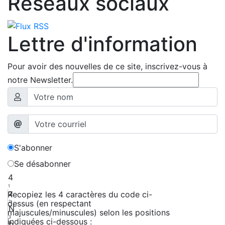
Réseaux sociaux
Lettre d'information
Pour avoir des nouvelles de ce site, inscrivez-vous à
notre Newsletter.
S'abonner
Se désabonner
4
1
z
Recopiez les 4 caractères du code ci-
dessus (en respectant
2
N
majuscules/minuscules) selon les positions
3
indiquées ci-dessous :
b