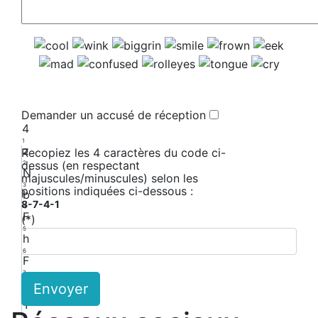
Demander un accusé de réception
4
1
z
Recopiez les 4 caractères du code ci-
dessus (en respectant
2
N
majuscules/minuscules) selon les
3
positions indiquées ci-dessous :
b
8-7-4-1
4
F
(*)
5
h
6
F
7
Y
Envoyer
8
Y
9