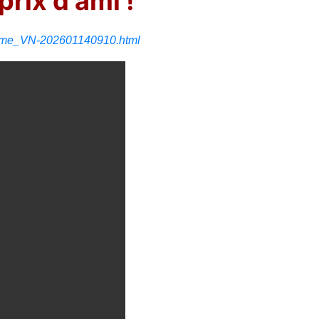
prix d'ami !
itisme_VN-202601140910.html