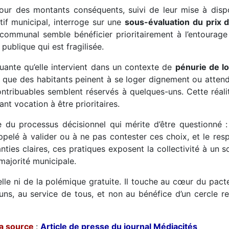
 pour des montants conséquents, suivi de leur mise à dis
if municipal, interroge sur une
sous-évaluation du prix 
communal semble bénéficier prioritairement à l’entourage
 publique qui est fragilisée.
quante qu’elle intervient dans un contexte de
pénurie de l
 que des habitants peinent à se loger dignement ou atten
tribuables semblent réservés à quelques-uns. Cette réalit
nt vocation à être prioritaires.
le du processus décisionnel qui mérite d’être questionné :
 appelé à valider ou à ne pas contester ces choix, et le re
ies claires, ces pratiques exposent la collectivité à un so
majorité municipale.
lle ni de la polémique gratuite. Il touche au cœur du pacte
s, au service de tous, et non au bénéfice d’un cercle res
la source
:
Article de presse du journal Médiacités