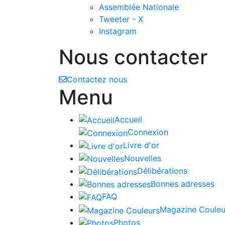
Assemblée Nationale
Tweeter - X
Instagram
Nous contacter
Contactez nous
Menu
Accueil
Connexion
Livre d'or
Nouvelles
Délibérations
Bonnes adresses
FAQ
Magazine Couleu
Photos