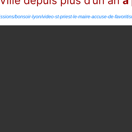
 Ville depuis plus d’un an
à 
issions/bonsoir-lyon/video-st-priest-le-maire-accuse-de-favor