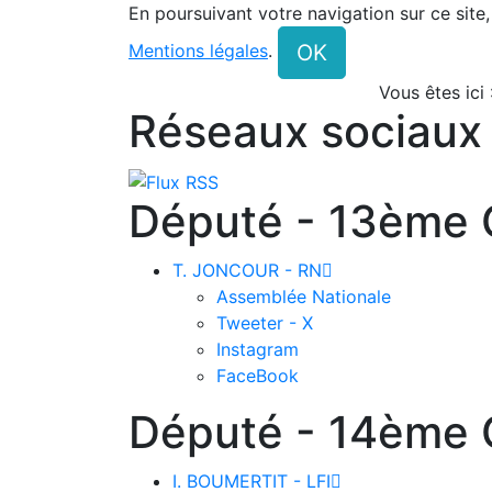
En poursuivant votre navigation sur ce site
OK
Mentions légales
.
Vous êtes ici
Réseaux sociaux
Député - 13ème C
T. JONCOUR - RN

Assemblée Nationale
Tweeter - X
Instagram
FaceBook
Député - 14ème C
I. BOUMERTIT - LFI
