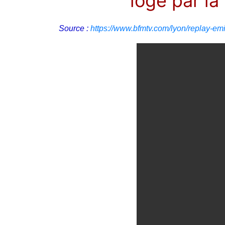
logé
par la
Source :
https://www.bfmtv.com/lyon/replay-em