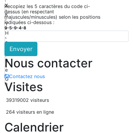
1
X
Recopiez les 5 caractères du code ci-
dessus (en respectant
2
K
majuscules/minuscules) selon les positions
3
indiquées ci-dessous :
Y
9-5-9-4-8
4
H
5
e
Envoyer
6
y
7
Nous contacter
6
8
e
9
Contactez nous
G
Visites
10
39319002 visiteurs
264 visiteurs en ligne
Calendrier