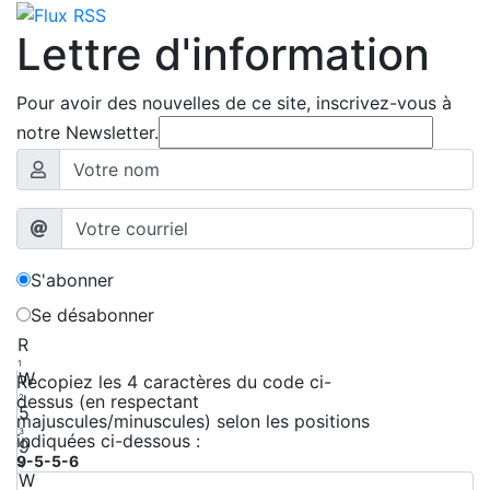
Lettre d'information
Pour avoir des nouvelles de ce site, inscrivez-vous à
notre Newsletter.
S'abonner
Se désabonner
R
1
W
Recopiez les 4 caractères du code ci-
dessus (en respectant
2
5
majuscules/minuscules) selon les positions
3
indiquées ci-dessous :
9
9-5-5-6
4
W