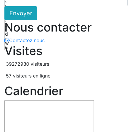
5
L
Envoyer
6
4
7
Nous contacter
2
8
d
9
Contactez nous
w
Visites
10
39272930 visiteurs
57 visiteurs en ligne
Calendrier