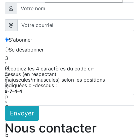
S'abonner
Se désabonner
3
1
N
Recopiez les 4 caractères du code ci-
dessus (en respectant
2
E
majuscules/minuscules) selon les positions
3
indiquées ci-dessous :
K
9-7-4-4
4
p
5
g
Envoyer
6
r
7
Nous contacter
c
8
b