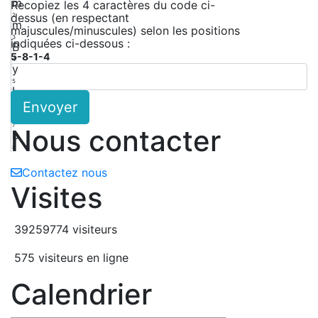
m
Recopiez les 4 caractères du code ci-
dessus (en respectant
2
m
majuscules/minuscules) selon les positions
3
indiquées ci-dessous :
B
5-8-1-4
4
y
5
L
Envoyer
6
L
7
Nous contacter
b
8
Contactez nous
Visites
39259774 visiteurs
575 visiteurs en ligne
Calendrier