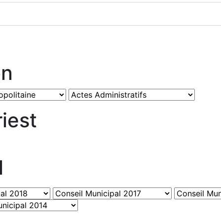
on
iest
l