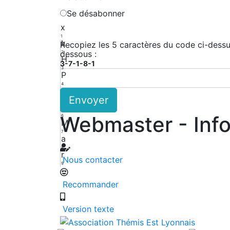
Se désabonner
x
1
k
Recopiez les 5 caractères du code ci-dessus
dessous :
2
H
3-7-1-8-1
3
P
4
r
Envoyer
5
T
Webmaster - Inf
6
M
7
a
8
r
Nous contacter
9
Recommander
Version texte