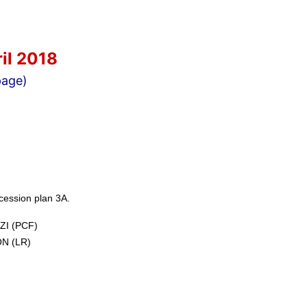
il 2018
page)
ccession plan 3A.
ZZI (PCF)
ON (LR)