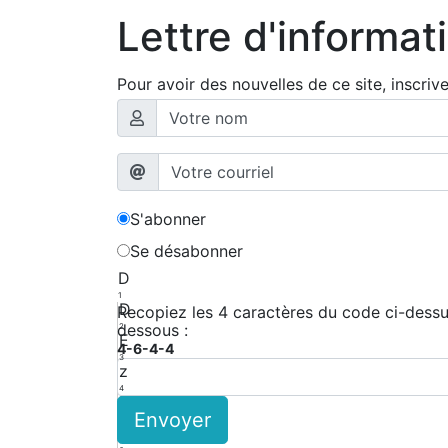
Lettre d'informat
Pour avoir des nouvelles de ce site, inscriv
S'abonner
Se désabonner
D
1
D
Recopiez les 4 caractères du code ci-dessus
dessous :
2
E
4-6-4-4
3
z
4
F
Envoyer
5
y