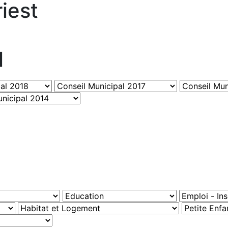
iest
l