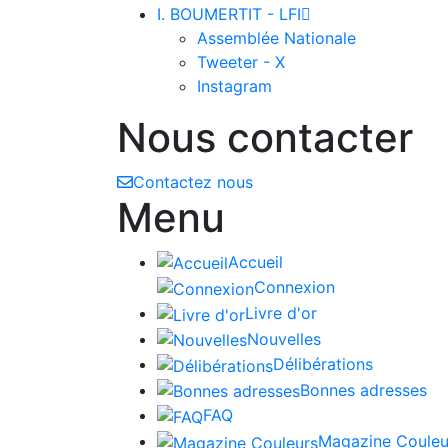
I. BOUMERTIT - LFI

Assemblée Nationale
Tweeter - X
Instagram
Nous contacter
Contactez nous
Menu
Accueil
Connexion
Livre d'or
Nouvelles
Délibérations
Bonnes adresses
FAQ
Magazine Couleu