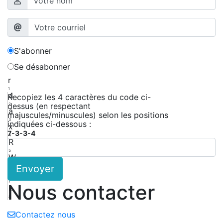
S'abonner
Se désabonner
r
1
4
Recopiez les 4 caractères du code ci-
dessus (en respectant
2
a
majuscules/minuscules) selon les positions
3
indiquées ci-dessous :
x
7-3-3-4
4
R
5
W
Envoyer
6
a
7
Nous contacter
L
8
Contactez nous