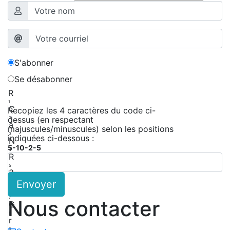
S'abonner
Se désabonner
R
1
C
Recopiez les 4 caractères du code ci-
dessus (en respectant
2
a
majuscules/minuscules) selon les positions
3
indiquées ci-dessous :
N
5-10-2-5
4
R
5
3
Envoyer
6
Z
7
Nous contacter
G
8
r
9