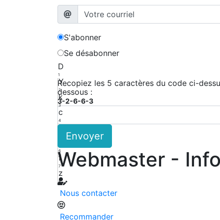
S'abonner
Se désabonner
D
1
Y
Recopiez les 5 caractères du code ci-dessus
dessous :
2
k
3-2-6-6-3
3
c
4
A
Envoyer
5
P
Webmaster - Inf
6
f
7
z
8
Nous contacter
Recommander