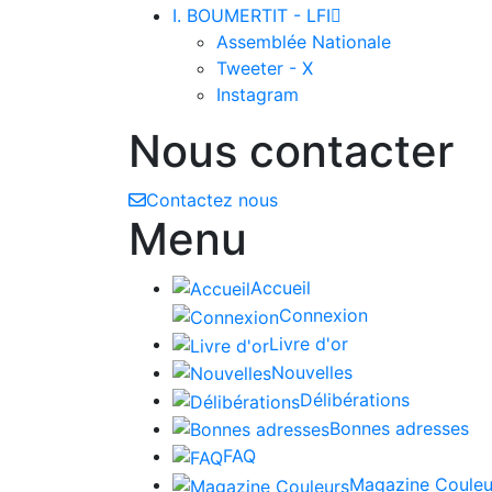
I. BOUMERTIT - LFI

Assemblée Nationale
Tweeter - X
Instagram
Nous contacter
Contactez nous
Menu
Accueil
Connexion
Livre d'or
Nouvelles
Délibérations
Bonnes adresses
FAQ
Magazine Couleu