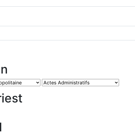
on
iest
l