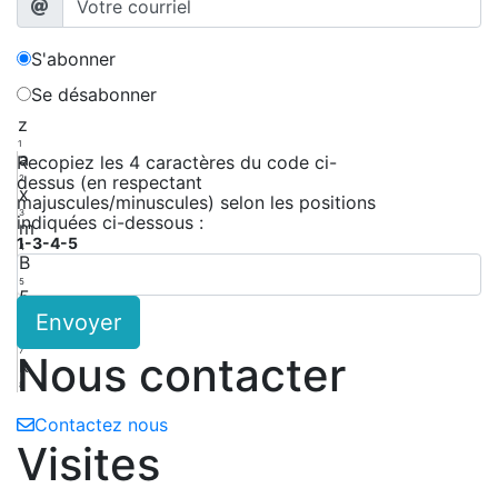
S'abonner
Se désabonner
z
1
a
Recopiez les 4 caractères du code ci-
dessus (en respectant
2
x
majuscules/minuscules) selon les positions
3
indiquées ci-dessous :
m
1-3-4-5
4
B
5
5
Envoyer
6
k
7
Nous contacter
k
8
Contactez nous
Visites