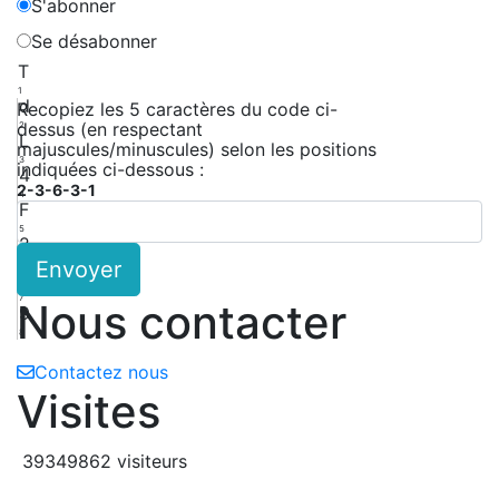
S'abonner
Se désabonner
T
1
d
Recopiez les 5 caractères du code ci-
dessus (en respectant
2
L
majuscules/minuscules) selon les positions
3
indiquées ci-dessous :
4
2-3-6-3-1
4
F
5
2
Envoyer
6
g
7
Nous contacter
9
8
Contactez nous
Visites
39349862 visiteurs