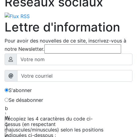
Réseaux sociaux
Lettre d'information
Pour avoir des nouvelles de ce site, inscrivez-vous à
notre Newsletter.
S'abonner
Se désabonner
b
1
W
Recopiez les 4 caractères du code ci-
dessus (en respectant
2
T
majuscules/minuscules) selon les positions
3
indiquées ci-dessous :
G