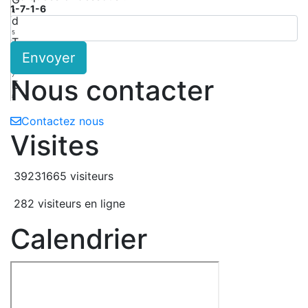
1-7-1-6
4
d
5
T
Envoyer
6
E
7
Nous contacter
E
8
Contactez nous
Visites
39231665 visiteurs
282 visiteurs en ligne
Calendrier