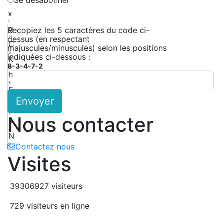
x
1
g
Recopiez les 5 caractères du code ci-
dessus (en respectant
2
C
majuscules/minuscules) selon les positions
3
indiquées ci-dessous :
K
8-3-4-7-2
4
h
5
F
Envoyer
6
x
7
Nous contacter
5
8
N
9
Contactez nous
Visites
39306927 visiteurs
729 visiteurs en ligne