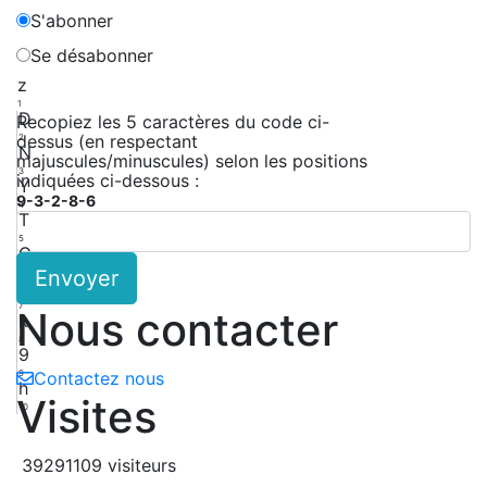
S'abonner
Se désabonner
z
1
D
Recopiez les 5 caractères du code ci-
dessus (en respectant
2
N
majuscules/minuscules) selon les positions
3
indiquées ci-dessous :
Y
9-3-2-8-6
4
T
5
G
Envoyer
6
B
7
Nous contacter
k
8
9
9
Contactez nous
h
Visites
10
39291109 visiteurs