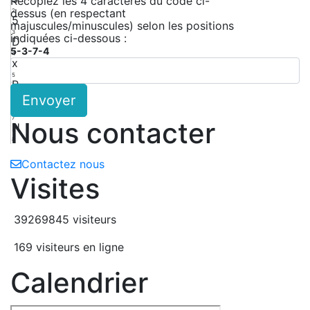
Recopiez les 4 caractères du code ci-
dessus (en respectant
2
5
majuscules/minuscules) selon les positions
3
indiquées ci-dessous :
D
5-3-7-4
4
x
5
R
Envoyer
6
n
7
Nous contacter
H
8
Contactez nous
Visites
39269845 visiteurs
169 visiteurs en ligne
Calendrier