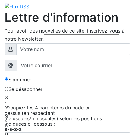
Lettre d'information
Pour avoir des nouvelles de ce site, inscrivez-vous à
notre Newsletter.
S'abonner
Se désabonner
3
1
w
Recopiez les 4 caractères du code ci-
dessus (en respectant
2
9
majuscules/minuscules) selon les positions
3
indiquées ci-dessous :
N
8-5-3-2
4
9