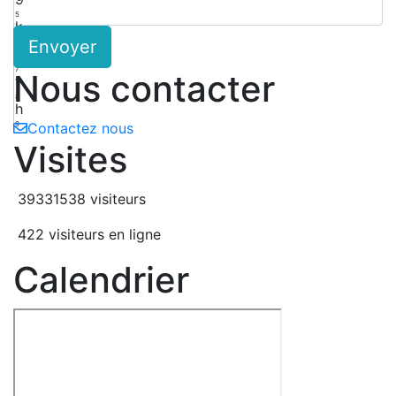
5
k
Envoyer
6
N
7
Nous contacter
t
8
h
9
Contactez nous
Visites
39331538 visiteurs
422 visiteurs en ligne
Calendrier