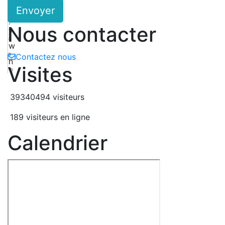
Envoyer
6
3
7
Nous contacter
y
8
w
9
Contactez nous
n
Visites
10
39340494 visiteurs
189 visiteurs en ligne
Calendrier