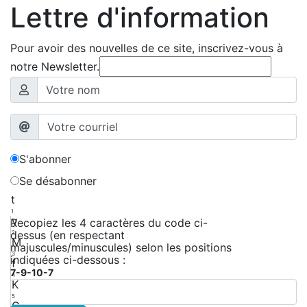
Lettre d'information
Pour avoir des nouvelles de ce site, inscrivez-vous à
notre Newsletter.
S'abonner
Se désabonner
t
1
y
Recopiez les 4 caractères du code ci-
dessus (en respectant
2
M
majuscules/minuscules) selon les positions
3
indiquées ci-dessous :
f
7-9-10-7
4
K
5
G