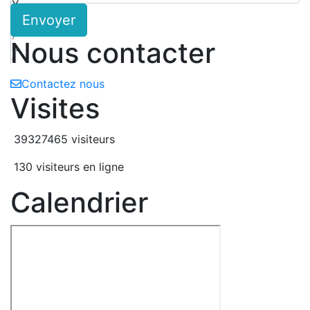
Y
Envoyer
6
N
7
Nous contacter
h
8
Contactez nous
Visites
39327465 visiteurs
130 visiteurs en ligne
Calendrier