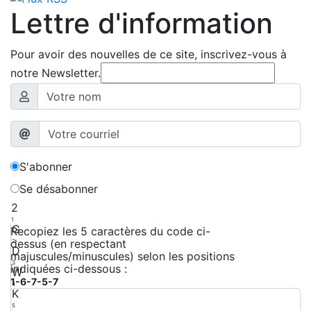
Lettre d'information
Pour avoir des nouvelles de ce site, inscrivez-vous à
notre Newsletter.
S'abonner
Se désabonner
2
1
G
Recopiez les 5 caractères du code ci-
dessus (en respectant
2
D
majuscules/minuscules) selon les positions
3
indiquées ci-dessous :
W
1-6-7-5-7
4
K
5