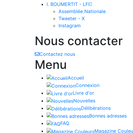
I. BOUMERTIT - LFI

Assemblée Nationale
Tweeter - X
Instagram
Nous contacter
Contactez nous
Menu
Accueil
Connexion
Livre d'or
Nouvelles
Délibérations
Bonnes adresses
FAQ
Magazine Couleu