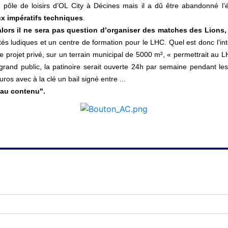
le pôle de loisirs d’OL City à Décines mais il a dû être abandonné l’
ux impératifs techniques
.
t, alors il ne sera pas question d’organiser des matches des Lions
tés ludiques et un centre de formation pour le LHC. Quel est donc l’int
e projet privé, sur un terrain municipal de 5000 m², « permettrait au LH
e grand public, la patinoire serait ouverte 24h par semaine pendant l
uros avec à la clé un bail signé entre ...
r au contenu".