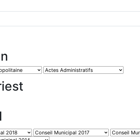
on
iest
l