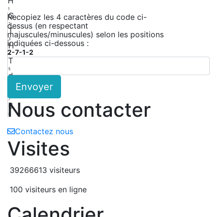
H
1
G
Recopiez les 4 caractères du code ci-
dessus (en respectant
2
T
majuscules/minuscules) selon les positions
3
indiquées ci-dessous :
H
2-7-1-2
4
T
5
d
Envoyer
6
A
7
Nous contacter
6
8
Contactez nous
Visites
39266613 visiteurs
100 visiteurs en ligne
Calendrier