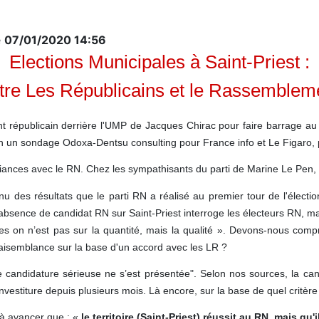
e
07/01/2020 14:56
Elections Municipales à Saint-Priest :
tre Les Républicains et le Rassembleme
front républicain derrière l'UMP de Jacques Chirac pour faire barrage 
lon un sondage Odoxa-Dentsu consulting pour France info et Le Figaro, 
iances avec le RN. Chez les sympathisants du parti de Marine Le Pen, 
enu des résultats que le parti RN a réalisé au premier tour de l'élec
bsence de candidat RN sur Saint-Priest interroge les électeurs RN, mai
es on n’est pas sur la quantité, mais la qualité ». Devons-nous comp
 vraisemblance sur la base d'un accord avec les LR ?
e candidature sérieuse ne s’est présentée". Selon nos sources, la can
estiture depuis plusieurs mois. Là encore, sur la base de quel critère 
'à avancer que : «
le territoire (Saint-Priest) réussit au RN, mais qu