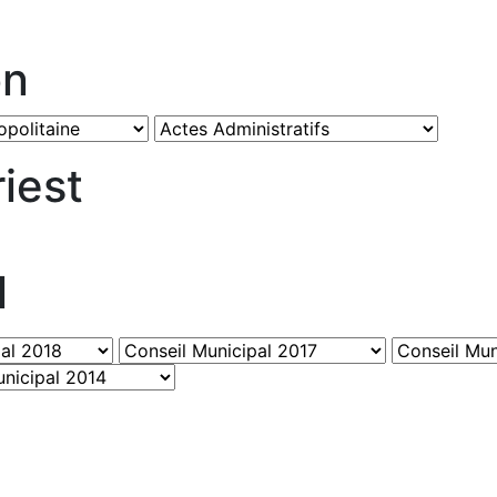
on
iest
l