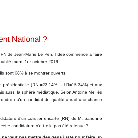
nt National ?
au FN de Jean-Marie Le Pen, l'idée commence à faire
publié mardi 1er octobre 2019.
ils sont 68% à se montrer ouverts.
tion présidentielle (RN =23.14% - LR=15.34%) et aux
s aussi la sphère médiatique. Selon Antoine Melliès
rendre qu'un candidat de qualité aurait une chance
didature d'un colistier encarté (RN) de M. Sandrine
cette candidature n’a-t-elle pas été retenue ?
'il ne veut pas mettre des gens juste pour faire un