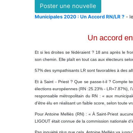
Poster une nouvelle
Municipales 2020 : Un Accord RN/LR ?
- l
Un accord en
Et si les droites se fédéraient ? 18 ans après le 
son chemin. Elle plaît en tout cas aux électeurs se
57% des sympathisants LR sont favorables à des all
Et à Saint - Priest ? Que se passe-t-il ? Compte t
élections européennes (RN :25.23% - LR=7.87%), l'a
responsable métropolitain du RN : « aux municipal
d'être élu en réalisant un faible score, selon toute
Pour Antoine Melliès (RN) : « À Saint-Priest aucun
LIGOUT était connue de la commission nationale d’inv
Pas inquiété plus que cela, Antoine Melliès va jusqu