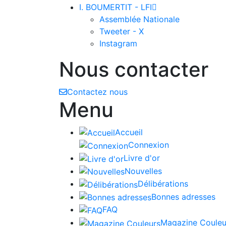
I. BOUMERTIT - LFI

Assemblée Nationale
Tweeter - X
Instagram
Nous contacter
Contactez nous
Menu
Accueil
Connexion
Livre d'or
Nouvelles
Délibérations
Bonnes adresses
FAQ
Magazine Couleu