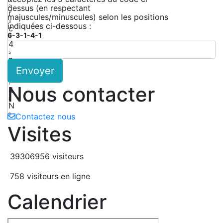
dessus (en respectant
2
r
majuscules/minuscules) selon les positions
3
indiquées ci-dessous :
c
6-3-1-4-1
4
4
5
a
Envoyer
6
k
7
Nous contacter
4
8
N
9
Contactez nous
Visites
39306956 visiteurs
758 visiteurs en ligne
Calendrier