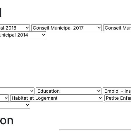
l
ion