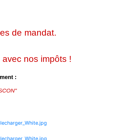
ées de mandat.
 avec nos impôts !
ement
:
GASCON"