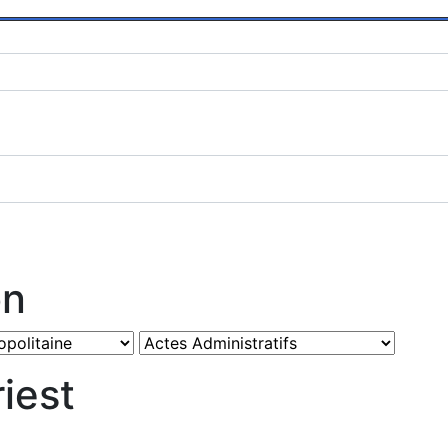
on
iest