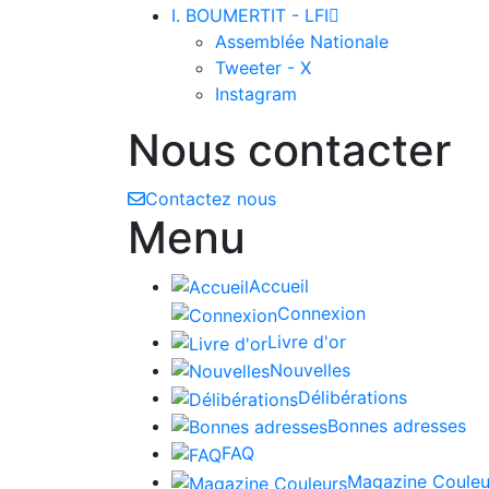
I. BOUMERTIT - LFI

Assemblée Nationale
Tweeter - X
Instagram
Nous contacter
Contactez nous
Menu
Accueil
Connexion
Livre d'or
Nouvelles
Délibérations
Bonnes adresses
FAQ
Magazine Couleu