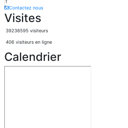
T
9
Contactez nous
Visites
39238595 visiteurs
406 visiteurs en ligne
Calendrier