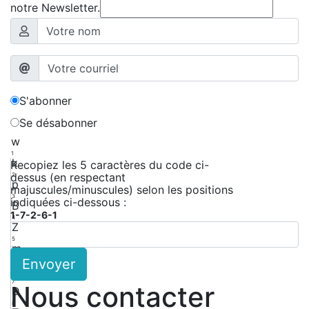
notre Newsletter.
S'abonner
Se désabonner
w
1
k
Recopiez les 5 caractères du code ci-
dessus (en respectant
2
p
majuscules/minuscules) selon les positions
3
indiquées ci-dessous :
B
1-7-2-6-1
4
Z
5
m
Envoyer
6
a
7
Nous contacter
D
8