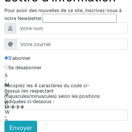
Pour avoir des nouvelles de ce site, inscrivez-vous à
notre Newsletter.
S'abonner
Se désabonner
5
1
M
Recopiez les 4 caractères du code ci-
dessus (en respectant
2
w
majuscules/minuscules) selon les positions
3
indiquées ci-dessous :
6
10-8-3-9
4
W
5
P
Envoyer
6
r