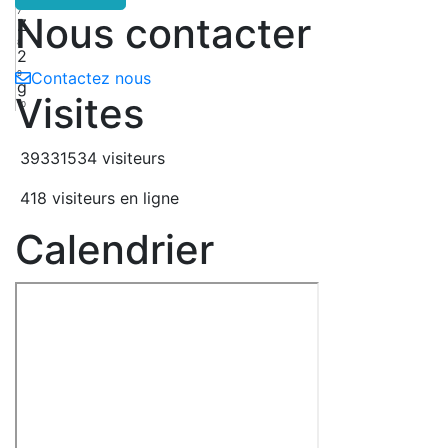
7
Nous contacter
Z
8
2
9
Contactez nous
g
Visites
10
39331534 visiteurs
418 visiteurs en ligne
Calendrier