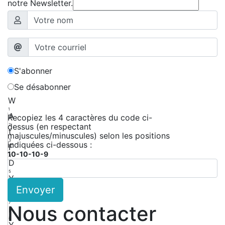
notre Newsletter.
S'abonner
Se désabonner
W
1
A
Recopiez les 4 caractères du code ci-
dessus (en respectant
2
t
majuscules/minuscules) selon les positions
3
indiquées ci-dessous :
F
10-10-10-9
4
D
5
Y
Envoyer
6
y
7
Nous contacter
r
8
Y