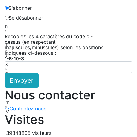
S'abonner
Se désabonner
n
1
r
Recopiez les 4 caractères du code ci-
dessus (en respectant
2
T
majuscules/minuscules) selon les positions
3
indiquées ci-dessous :
y
1-6-10-3
4
x
5
z
Envoyer
6
E
7
Nous contacter
a
8
m
9
Contactez nous
M
Visites
10
39348805 visiteurs