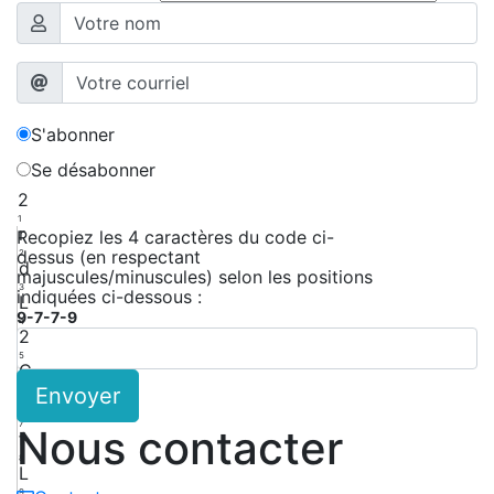
S'abonner
Se désabonner
2
1
r
Recopiez les 4 caractères du code ci-
dessus (en respectant
2
d
majuscules/minuscules) selon les positions
3
indiquées ci-dessous :
L
9-7-7-9
4
2
5
C
Envoyer
6
a
7
Nous contacter
f
8
L
9