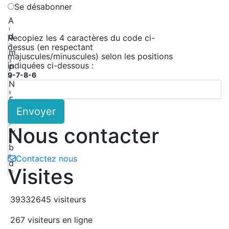
Se désabonner
A
1
d
Recopiez les 4 caractères du code ci-
dessus (en respectant
2
m
majuscules/minuscules) selon les positions
3
indiquées ci-dessous :
P
9-7-8-6
4
N
5
5
Envoyer
6
D
7
Nous contacter
w
8
b
9
Contactez nous
d
Visites
10
39332645 visiteurs
267 visiteurs en ligne