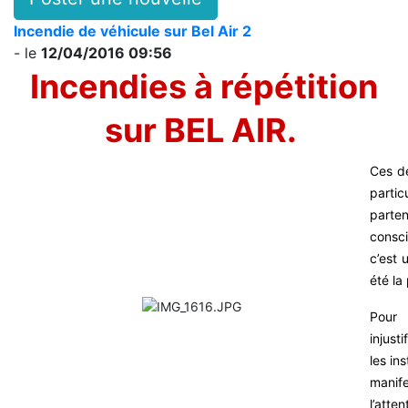
Incendie de véhicule sur Bel Air 2
- le
12/04/2016 09:56
Incendies à répétition
sur BEL AIR.
Ces de
partic
parte
consc
c’est
été la
Pour 
injust
les in
manife
l’att