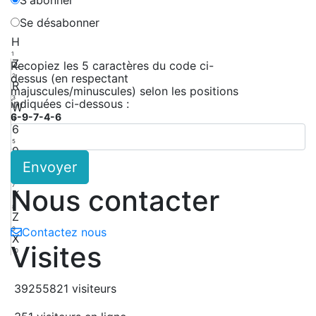
Se désabonner
H
1
Z
Recopiez les 5 caractères du code ci-
dessus (en respectant
2
R
majuscules/minuscules) selon les positions
3
indiquées ci-dessous :
W
6-9-7-4-6
4
6
5
9
Envoyer
6
H
7
Nous contacter
K
8
Z
9
Contactez nous
X
Visites
10
39255821 visiteurs