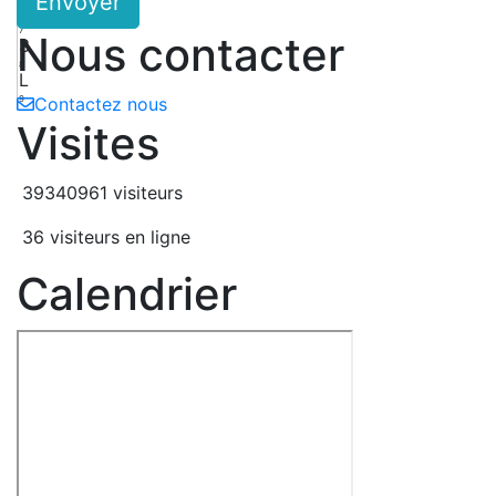
Envoyer
d
7
Nous contacter
3
8
L
9
Contactez nous
Visites
39340961 visiteurs
36 visiteurs en ligne
Calendrier