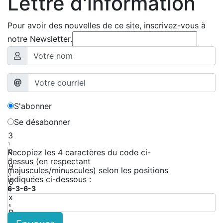
Lettre d'information
Pour avoir des nouvelles de ce site, inscrivez-vous à
notre Newsletter.
S'abonner
Se désabonner
3
1
c
Recopiez les 4 caractères du code ci-
dessus (en respectant
2
9
majuscules/minuscules) selon les positions
3
indiquées ci-dessous :
6
6-3-6-3
4
x
5
P
6