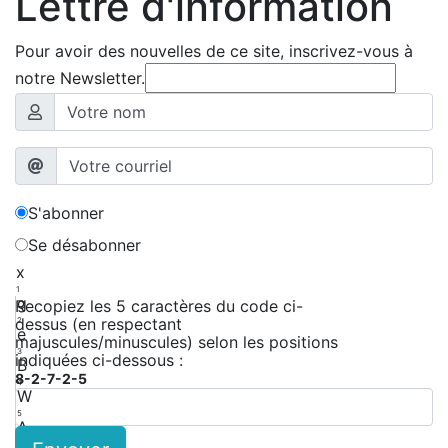
Lettre d'information
Pour avoir des nouvelles de ce site, inscrivez-vous à
notre Newsletter.
S'abonner
Se désabonner
x
1
g
Recopiez les 5 caractères du code ci-
dessus (en respectant
2
e
majuscules/minuscules) selon les positions
3
indiquées ci-dessous :
B
8-2-7-2-5
4
W
5
A
6