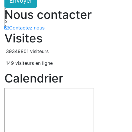
Envoyer
W
7
Nous contacter
x
8
x
9
Contactez nous
Visites
39349801 visiteurs
149 visiteurs en ligne
Calendrier