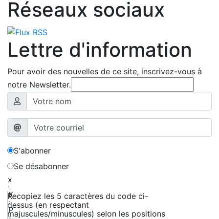
Réseaux sociaux
Lettre d'information
Pour avoir des nouvelles de ce site, inscrivez-vous à
notre Newsletter.
S'abonner
Se désabonner
x
1
K
Recopiez les 5 caractères du code ci-
dessus (en respectant
2
P
majuscules/minuscules) selon les positions
3