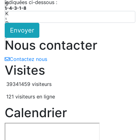
indiquées ci-dessous :
9
1-4-3-1-8
4
K
5
P
Envoyer
6
Y
7
Nous contacter
Y
8
Contactez nous
Visites
39341459 visiteurs
121 visiteurs en ligne
Calendrier