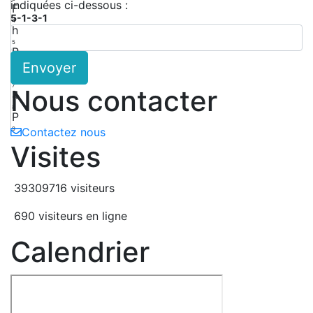
indiquées ci-dessous :
F
5-1-3-1
4
h
5
R
Envoyer
6
f
7
Nous contacter
4
8
P
9
Contactez nous
Visites
39309716 visiteurs
690 visiteurs en ligne
Calendrier