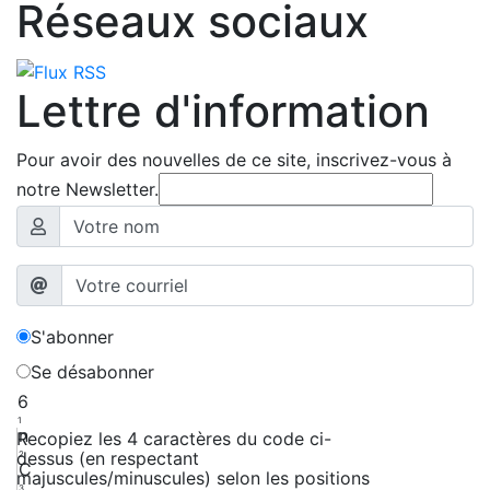
Réseaux sociaux
Lettre d'information
Pour avoir des nouvelles de ce site, inscrivez-vous à
notre Newsletter.
S'abonner
Se désabonner
6
1
n
Recopiez les 4 caractères du code ci-
dessus (en respectant
2
C
majuscules/minuscules) selon les positions
3