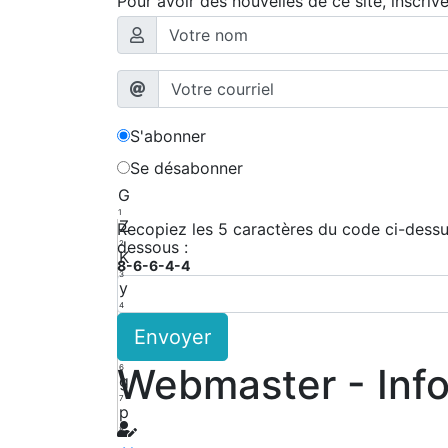
Pour avoir des nouvelles de ce site, inscriv
S'abonner
Se désabonner
G
1
Z
Recopiez les 5 caractères du code ci-dessus
dessous :
2
K
8-6-6-4-4
3
y
4
A
Envoyer
5
K
Webmaster - Inf
6
g
7
p
8