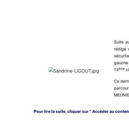
Suite a
rédigé 
sécurit
gauche 
ème
13
ci
Ce dern
parcour
MEUNIER
Pour lire la suite, cliquer sur " Accéder au conten