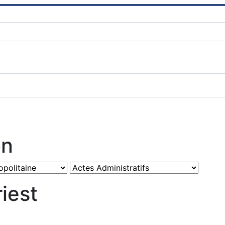
on
iest