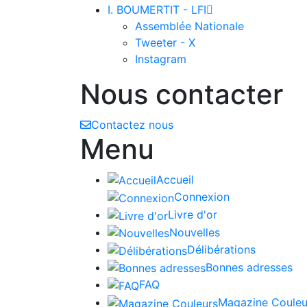
I. BOUMERTIT - LFI

Assemblée Nationale
Tweeter - X
Instagram
Nous contacter
Contactez nous
Menu
Accueil
Connexion
Livre d'or
Nouvelles
Délibérations
Bonnes adresses
FAQ
Magazine Couleu