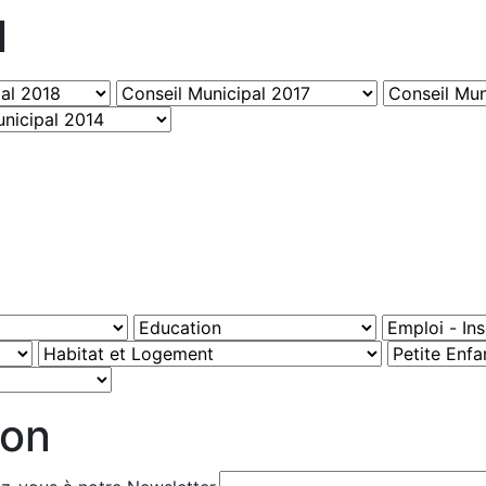
l
ion