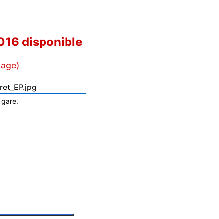
016 disponible
page)
 gare.