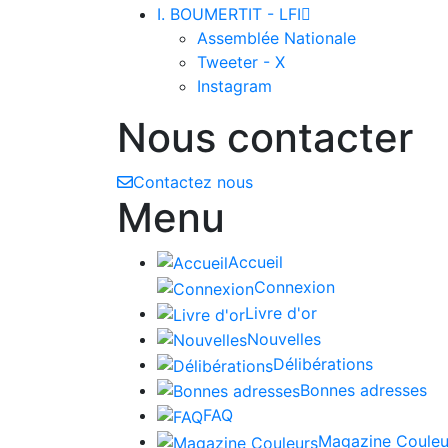
I. BOUMERTIT - LFI

Assemblée Nationale
Tweeter - X
Instagram
Nous contacter
Contactez nous
Menu
Accueil
Connexion
Livre d'or
Nouvelles
Délibérations
Bonnes adresses
FAQ
Magazine Couleu