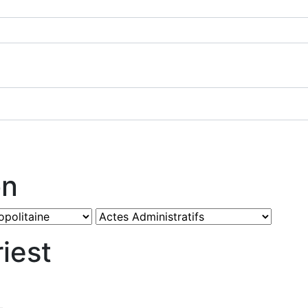
on
iest