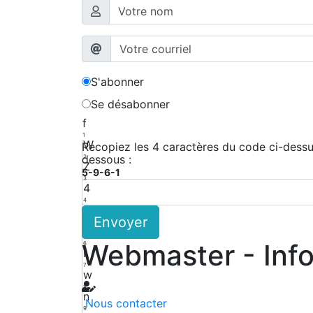
S'abonner
Se désabonner
f
1
W
Recopiez les 4 caractères du code ci-dessus
dessous :
2
Z
5-9-6-1
3
4
4
a
Envoyer
5
k
Webmaster - Inf
6
r
7
w
8
n
Nous contacter
9