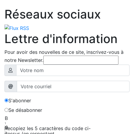
Réseaux sociaux
Lettre d'information
Pour avoir des nouvelles de ce site, inscrivez-vous à
notre Newsletter.
S'abonner
Se désabonner
B
1
9
Recopiez les 5 caractères du code ci-
dessus (en respectant
2