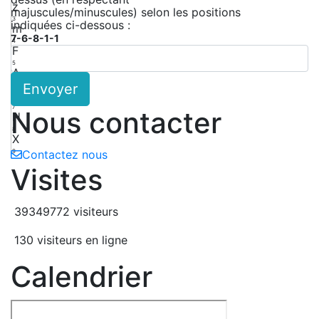
z
majuscules/minuscules) selon les positions
3
indiquées ci-dessous :
m
7-6-8-1-1
4
F
5
A
Envoyer
6
M
7
Nous contacter
H
8
X
9
Contactez nous
Visites
39349772 visiteurs
130 visiteurs en ligne
Calendrier