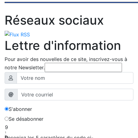
Réseaux sociaux
Lettre d'information
Pour avoir des nouvelles de ce site, inscrivez-vous à
notre Newsletter.
S'abonner
Se désabonner
9
1
h
Recopiez les 5 caractères du code ci-