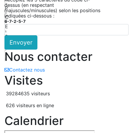
dessus (en respectant
2
P
majuscules/minuscules) selon les positions
3
indiquées ci-dessous :
C
6-7-2-5-7
4
E
5
e
Envoyer
6
P
7
Nous contacter
r
8
Contactez nous
Visites
39284635 visiteurs
626 visiteurs en ligne
Calendrier