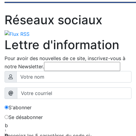
Réseaux sociaux
Lettre d'information
Pour avoir des nouvelles de ce site, inscrivez-vous à
notre Newsletter.
S'abonner
Se désabonner
b
1
p
Recopiez les 5 caractères du code ci-