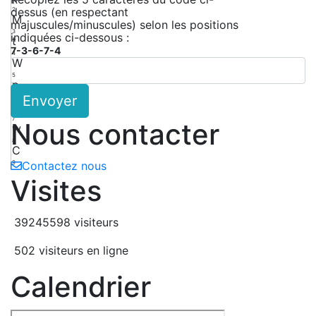
dessus (en respectant
2
M
majuscules/minuscules) selon les positions
3
indiquées ci-dessous :
t
7-3-6-7-4
4
W
5
p
Envoyer
6
H
7
Nous contacter
w
8
C
9
Contactez nous
Visites
39245598 visiteurs
502 visiteurs en ligne
Calendrier