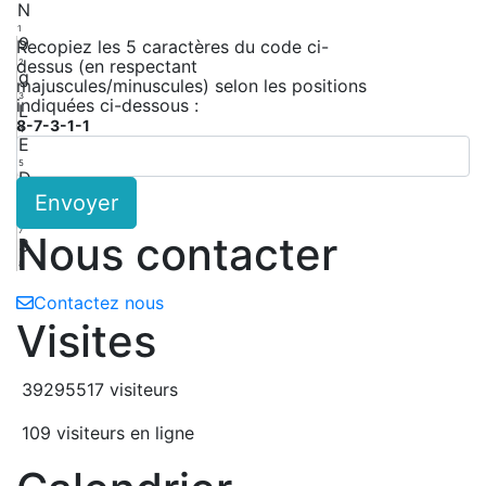
N
1
9
Recopiez les 5 caractères du code ci-
dessus (en respectant
2
g
majuscules/minuscules) selon les positions
3
indiquées ci-dessous :
L
8-7-3-1-1
4
E
5
D
Envoyer
6
g
7
Nous contacter
3
8
Contactez nous
Visites
39295517 visiteurs
109 visiteurs en ligne