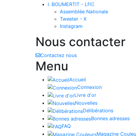
I. BOUMERTIT - LFI

Assemblée Nationale
Tweeter - X
Instagram
Nous contacter
Contactez nous
Menu
Accueil
Connexion
Livre d'or
Nouvelles
Délibérations
Bonnes adresses
FAQ
Magazine Couleu