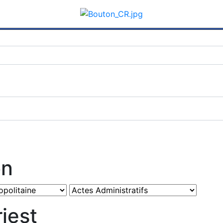
on
iest