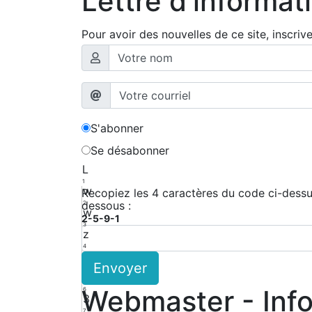
Lettre d'informat
Pour avoir des nouvelles de ce site, inscriv
S'abonner
Se désabonner
L
1
w
Recopiez les 4 caractères du code ci-dessus
dessous :
2
w
2-5-9-1
3
z
4
e
Envoyer
5
g
Webmaster - Inf
6
3
7