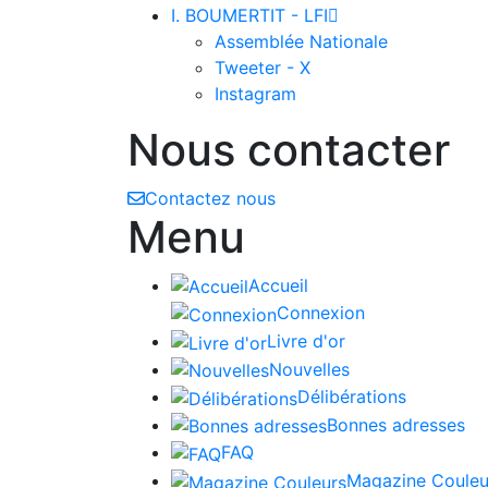
I. BOUMERTIT - LFI

Assemblée Nationale
Tweeter - X
Instagram
Nous contacter
Contactez nous
Menu
Accueil
Connexion
Livre d'or
Nouvelles
Délibérations
Bonnes adresses
FAQ
Magazine Couleu