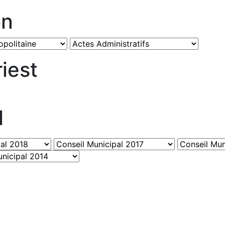
on
iest
l