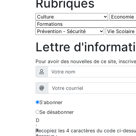
Rubriques
Lettre d'informat
Pour avoir des nouvelles de ce site, inscriv
S'abonner
Se désabonner
D
1
x
Recopiez les 4 caractères du code ci-dessus
dessous :
2