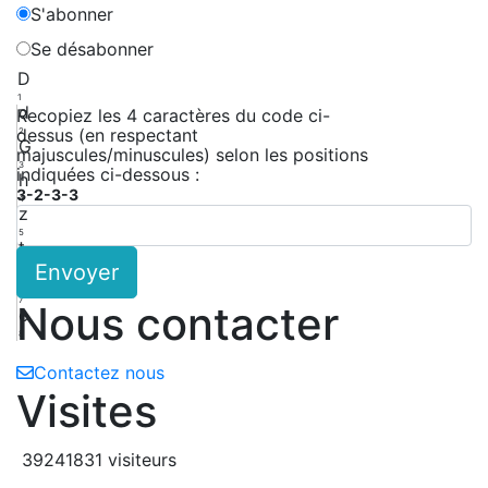
S'abonner
Se désabonner
D
1
d
Recopiez les 4 caractères du code ci-
dessus (en respectant
2
G
majuscules/minuscules) selon les positions
3
indiquées ci-dessous :
h
3-2-3-3
4
z
5
t
Envoyer
6
K
7
Nous contacter
c
8
Contactez nous
Visites
39241831 visiteurs